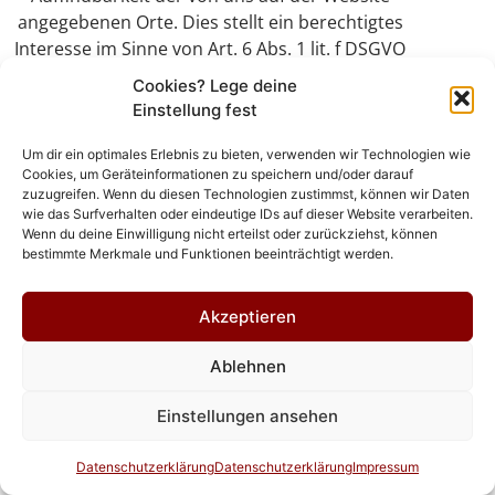
angegebenen Orte. Dies stellt ein berechtigtes
Interesse im Sinne von Art. 6 Abs. 1 lit. f DSGVO
dar. Sofern eine entsprechende Einwilligung
Cookies? Lege deine
abgefragt wurde, erfolgt die Verarbeitung
Einstellung fest
ausschließlich auf Grundlage von Art. 6 Abs. 1
lit. a DSGVO und § 25 Abs. 1 TDDDG, soweit die
Um dir ein optimales Erlebnis zu bieten, verwenden wir Technologien wie
Cookies, um Geräteinformationen zu speichern und/oder darauf
Einwilligung die Speicherung von Cookies oder
zuzugreifen. Wenn du diesen Technologien zustimmst, können wir Daten
den Zugriff auf Informationen im Endgerät des
wie das Surfverhalten oder eindeutige IDs auf dieser Website verarbeiten.
Nutzers (z. B. Device-Fingerprinting) im Sinne
Wenn du deine Einwilligung nicht erteilst oder zurückziehst, können
bestimmte Merkmale und Funktionen beeinträchtigt werden.
des TDDDG umfasst. Die Einwilligung ist
jederzeit widerrufbar.
Die Datenübertragung in die USA wird auf die
Akzeptieren
Standardvertragsklauseln der EU-Kommission
gestützt. Details finden Sie
Ablehnen
hier:
https://privacy.google.com/
Einstellungen ansehen
businesses/gdprcontrollerterms/
und
https://privacy.google.com/businesses/
Datenschutzerklärung
Datenschutzerklärung
Impressum
gdprcontrollerterms/sccs/
.